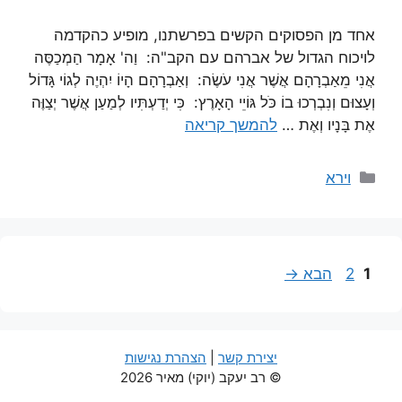
אחד מן הפסוקים הקשים בפרשתנו, מופיע כהקדמה
לויכוח הגדול של אברהם עם הקב"ה: וַה' אָמָר הַמְכַסֶּה
אֲנִי מֵאַבְרָהָם אֲשֶׁר אֲנִי עֹשֶׂה: וְאַבְרָהָם הָיוֹ יִהְיֶה לְגוֹי גָּדוֹל
וְעָצוּם וְנִבְרְכוּ בוֹ כֹּל גּוֹיֵי הָאָרֶץ: כִּי יְדַעְתִּיו לְמַעַן אֲשֶׁר יְצַוֶּה
אֶת בָּנָיו וְאֶת …
להמשך קריאה
קטגוריות
וירא
עמוד
עמוד
1
2
הבא
→
יצירת קשר
|
הצהרת נגישות
© רב יעקב (יוקי) מאיר 2026