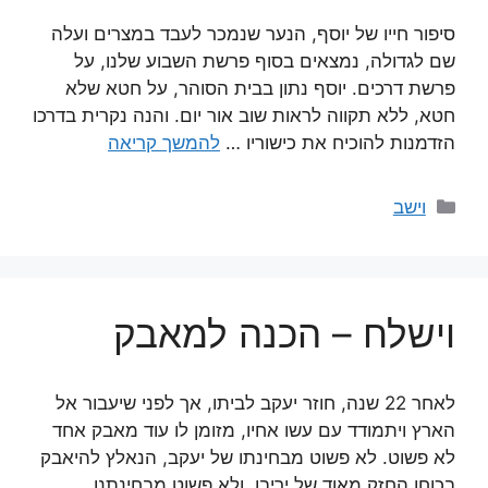
סיפור חייו של יוסף, הנער שנמכר לעבד במצרים ועלה
שם לגדולה, נמצאים בסוף פרשת השבוע שלנו, על
פרשת דרכים. יוסף נתון בבית הסוהר, על חטא שלא
חטא, ללא תקווה לראות שוב אור יום. והנה נקרית בדרכו
הזדמנות להוכיח את כישוריו …
להמשך קריאה
קטגוריות
וישב
וישלח – הכנה למאבק
לאחר 22 שנה, חוזר יעקב לביתו, אך לפני שיעבור אל
הארץ ויתמודד עם עשו אחיו, מזומן לו עוד מאבק אחד
לא פשוט. לא פשוט מבחינתו של יעקב, הנאלץ להיאבק
בכוחו החזק מאוד של יריבו, ולא פשוט מבחינתנו