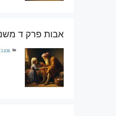
אבות פרק ד משנה
קטגוריו
פרק ד