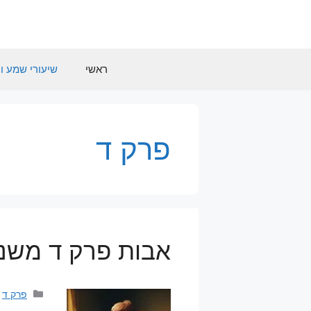
דלג
תוכן
ראשי
שיעורי שמע וח
פרק ד
אבות פרק ד משנה
קטגוריו
פרק ד