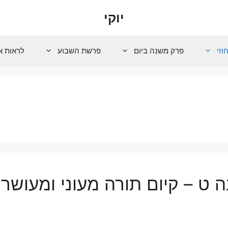
יוקי
וזי
פרק משנה ביום
פרשת השבוע
לראות א
 ט – קיום תורה מעוני ומעושר
ת