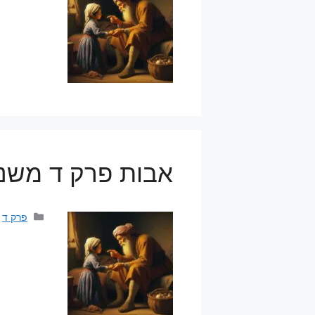
אבות פרק ד משנה 
קטגוריו
פרק ד