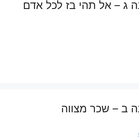
 ג – אל תהי בז לכל אדם
ת
 ב – שכר מצווה
ת