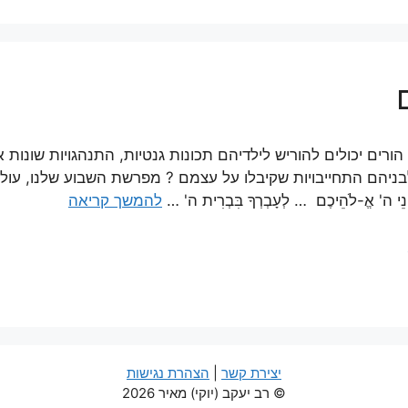
הורים יכולים להוריש לילדיהם תכונות גנטיות, התנהגויות שונות
ניהם התחייבויות שקיבלו על עצמם ? מפרשת השבוע שלנו, עולה לכאור
פְנֵי ה' אֱ-לֹהֵיכֶם … לְעָבְרְךָ בִּבְרִית ה' …
להמשך קריאה
ת
יצירת קשר
|
הצהרת נגישות
© רב יעקב (יוקי) מאיר 2026