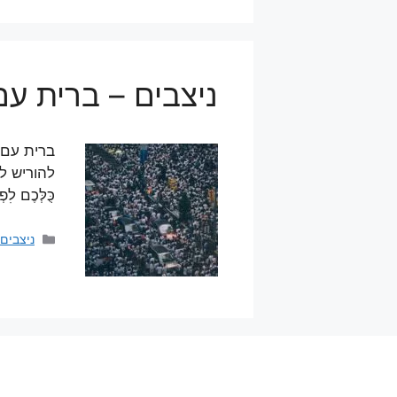
ניצבים – ברית עם
ברית עם 
להוריש לב
כֻּלְּכֶם לִ
קטגוריו
ניצבים