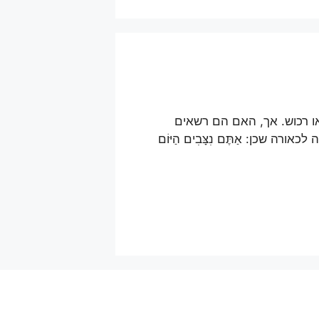
 או רכוש. אך, האם הם רשאים
ה שכן: אַתֶּם נִצָּבִים הַיּוֹם