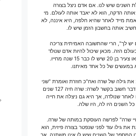
 השנים שיש לנו. אם אדם ניצל בצורה
 אותה הדקה, הוא לא יאבד אותה לעולם. מי
מת מייד לאחר שהיא חלפה, היא איננה, לא
חשיב אותה בחשבון הזמן שיש לו.
 יש לך", הרי שהתשובה האמיתית צריכה
עולם הזה. מכאן שיכול להיות אדם שנולד
לפני 90 שנה אך יש לו רק שנתיים, או צעיר בן 20 שיש לו כבר 15 שנה מחייו.
א במעשים של כל אחד מאיתנו.
את גילה של שרה ואח"כ חוזרת ואומרת "שני
חיי שרה". התורה רוצה ללמד אותנו דבר חשוב בקשר לשרה: שרה חיה 127 שנים
נים. היא נפטרה 127 שנים לאחר שנולדה, אך היא גם ניצלה את חייה
ל השנים היו לה, היו שלה.
יי שרה" לפרשה העוסקת במותה של שרה.
 את גילו עוד לפני שנפטר בצורה פיזית, הוא
לכן המספר של השנים שיש לו אינו משתנה. אך