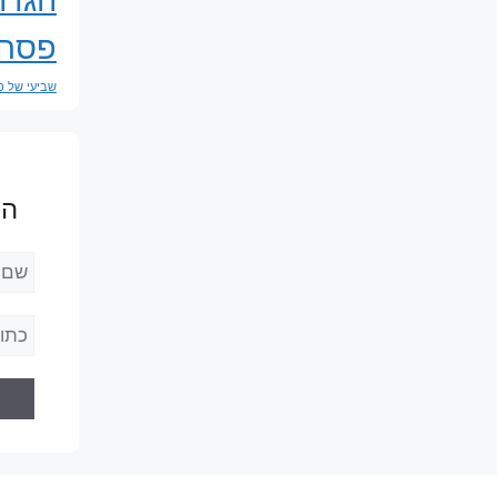
פסח
שביעי של 
הר