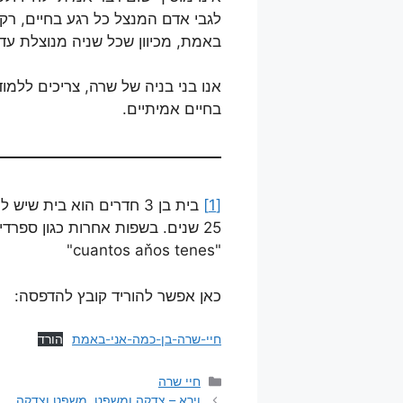
לגבי אדם המנצל כל רגע בחיים, רק
באמת, מכיוון שכל שניה מנוצלת עד
אנו בני בניה של שרה, צריכים ללמו
בחיים אמיתיים.
[1]
25 שנים. בשפות אחרות כגון ספר
"cuantos aňos tenes"
כאן אפשר להוריד קובץ להדפסה:
חיי-שרה-בן-כמה-אני-באמת
הורד
קטגוריות
חיי שרה
וירא – צדקה ומשפט, משפט וצדקה