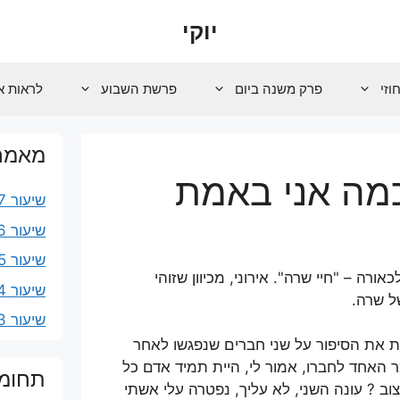
יוקי
וזי
פרק משנה ביום
פרשת השבוע
לראות א
מאמרי
כמה אני באמת
שיעור 107 – שכוי
שיעור 106 – נשמה שנפחת בי
שיעור 105 – שמע ופסוקי רחמים
רה – "חיי שרה". אירוני, מכיוון שזוהי
שיעור 104 – המפיל
ל שרה.
שיעור 103 – נשים, עבדים וקטנים
צת את הסיפור על שני חברים שנפגשו לאחר
 האחד לחברו, אמור לי, היית תמיד אדם כל
תחומ
ב ? עונה השני, לא עליך, נפטרה עלי אשתי