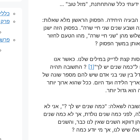
 ידעתי כלל שהתחתנת, "מזל טוב" …
כללי
בעיה היחידה. הפסוק הראשון מלא שאלות:
פרק 
ה ושבע שנים שני חיי שרה". בפסוק הזה ישנן
שלוש מהן "שני חיי שרה", מהו הטעם לחזור
פרשת
אותן במשך הפסוק ?
נסות קצת לדייק במילים שלנו. כאשר אנו
 ל"כמה שנים יש לך"
[1]
? התשובה תהיה
ל בין שני בני אדם שיש להם מספר שונה של
יך הלידה ועד היום. ככל שהוא ארוך יותר
וא גדול יותר.
בה לשאלה: "כמה שנים יש לך ?", אני לא
ה, לפני כמה שנים נולדת, אך לא כמה שנים
ן דווקא השנים שאין לנו כבר, והשנים
לו שיש לנו, אך מי יודע כמה ?