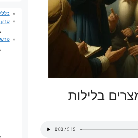
כללי
פרק 
פרשת