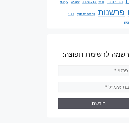
נבחרי ציבור
נחשון בן עמינדב
עקביא
עקיבא
פרשנות
רבי
קריעת ים סוף
פסח
שמה לרשימת תפוצה: