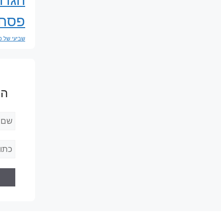
פסח
שביעי של 
הר