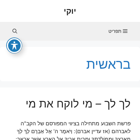
דלג
יוקי
תוכן
תפריט
בראשית
לך לך – מי לוקח את מי
פרשת השבוע מתחילה בציווי המפורסם של הקב"ה
לאברהם (אז עדיין אברם): וַיֹּאמֶר ה' אֶל אַבְרָם לֶךְ לְךָ
מֵאַרְצְךָ וּמִמּוֹלַדְתְּךָ וּמִבֵּית אָבִיךָ אֶל הָאָרֶץ אֲשֶׁר אַרְאֶךָּ: